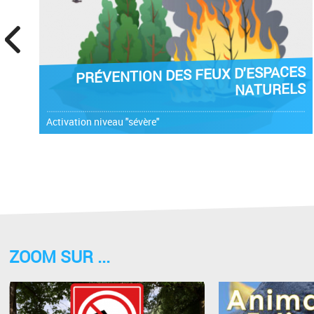
prev
PRÉVENTION DES FEUX D'ESPACES
NATURELS
Activation niveau "sévère"
ZOOM SUR ...