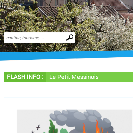
Effectuer
une
recherche
FLASH INFO :
Le Petit Messinois