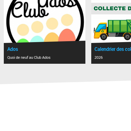
Ados
Calendrier des co
Quoi de neuf au Club Ados
2026