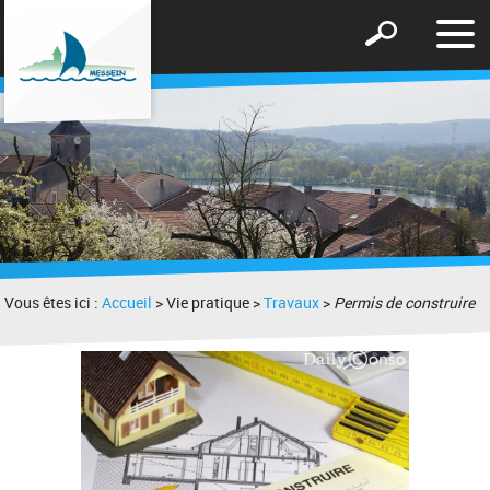
Affic
Afficher
le
le
men
formulaire
de
recherche
Vous êtes ici :
Accueil
> Vie pratique >
Travaux
>
Permis de construire