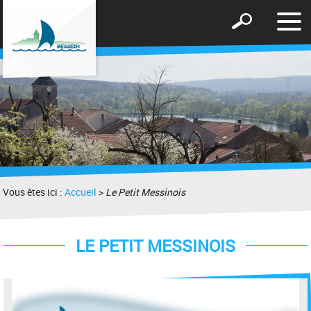
Affic
Afficher
le
le
men
formulaire
de
recherche
Vous êtes ici :
Accueil
>
Le Petit Messinois
LE PETIT MESSINOIS