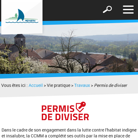
Affic
Afficher
le
le
men
formulaire
de
recherche
Vous êtes ici :
Accueil
> Vie pratique >
Travaux
>
Permis de diviser
Dans le cadre de son engagement dans la lutte contre l'habitat indigne
et insalubre, la CCMM a complété ses outils par la mise en place de