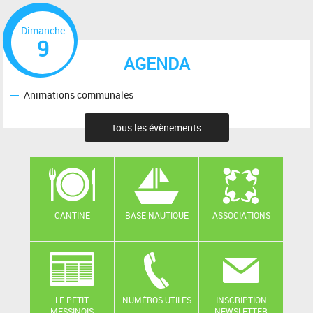
Dimanche
9
AGENDA
Animations communales
tous les évènements
CANTINE
BASE NAUTIQUE
ASSOCIATIONS
LE PETIT
NUMÉROS UTILES
INSCRIPTION
MESSINOIS
NEWSLETTER