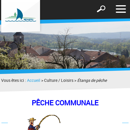
Affic
Afficher
le
le
men
formulaire
de
recherche
Vous êtes ici :
Accueil
> Culture / Loisirs >
Étangs de pêche
PÊCHE COMMUNALE