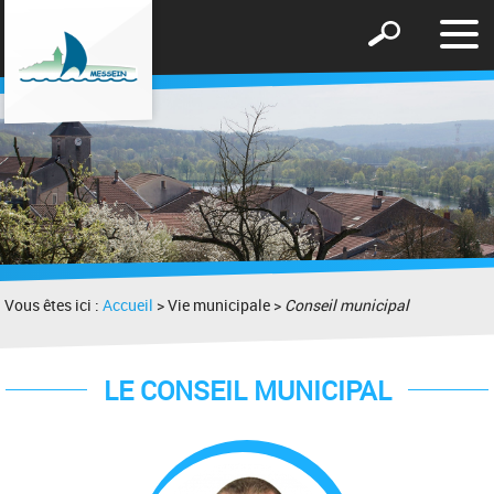
Affic
Afficher
le
le
men
formulaire
de
recherche
Vous êtes ici :
Accueil
> Vie municipale >
Conseil municipal
LE CONSEIL MUNICIPAL
LE
MAIRE