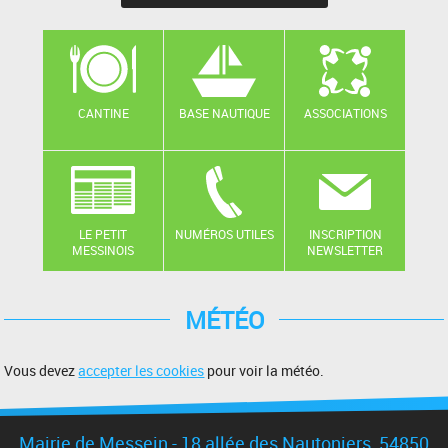
CANTINE
BASE NAUTIQUE
ASSOCIATIONS
LE PETIT
NUMÉROS UTILES
INSCRIPTION
MESSINOIS
NEWSLETTER
MÉTÉO
Vous devez
accepter les cookies
pour voir la météo.
Mairie de Messein - 18 allée des Nautoniers, 54850