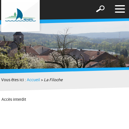
Affic
Afficher
le
le
men
formulaire
de
recherche
Vous êtes ici :
Accueil
>
La Filoche
Accès interdit