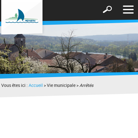
Affic
Afficher
le
le
men
formulaire
de
recherche
Vous êtes ici :
Accueil
> Vie municipale >
Arrêtés