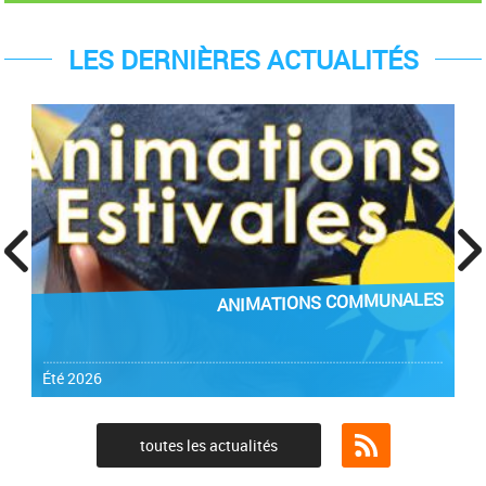
LES DERNIÈRES ACTUALITÉS
prev
next
ANIMATIONS COMMUNALES
Été 2026
toutes les actualités
Flux RSS