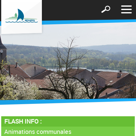
Affic
Afficher
le
le
men
formulaire
de
recherche
FLASH INFO :
Animations communales