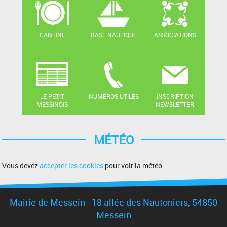
CANTINE
BASE NAUTIQUE
ASSOCIATIONS
LE PETIT
NUMÉROS UTILES
INSCRIPTION
MESSINOIS
NEWSLETTER
MÉTÉO
Vous devez
accepter les cookies
pour voir la météo.
Mairie de Messein - 18 allée des Nautoniers, 54850
Messein