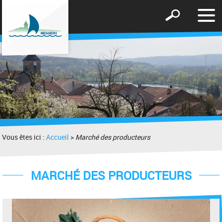
Affic
Afficher
le
le
men
formulaire
de
recherche
Vous êtes ici :
Accueil
>
Marché des producteurs
MARCHÉ DES PRODUCTEURS